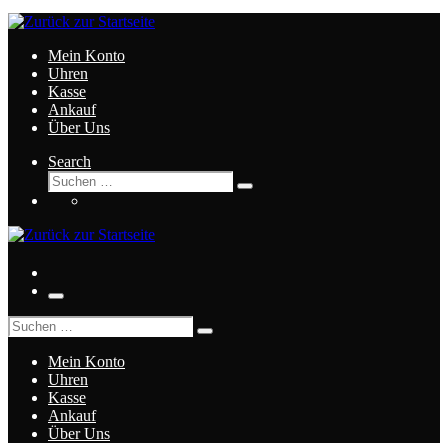
Zum
Inhalt
springen
Mein Konto
Uhren
Kasse
Ankauf
Über Uns
Search
Suche
Suchen
…
Menü
Suche
Suchen
…
Mein Konto
Uhren
Kasse
Ankauf
Über Uns