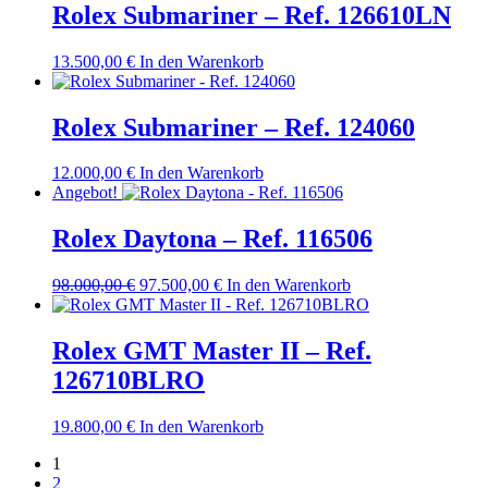
Rolex Submariner – Ref. 126610LN
13.500,00
€
In den Warenkorb
Rolex Submariner – Ref. 124060
12.000,00
€
In den Warenkorb
Angebot!
Rolex Daytona – Ref. 116506
Ursprünglicher
Aktueller
98.000,00
€
97.500,00
€
In den Warenkorb
Preis
Preis
war:
ist:
98.000,00 €
97.500,00 €.
Rolex GMT Master II – Ref.
126710BLRO
19.800,00
€
In den Warenkorb
1
2