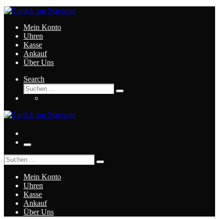
Zum
Inhalt
springen
Mein Konto
Uhren
Kasse
Ankauf
Über Uns
Search
Suche
Suchen
…
Menü
Suche
Suchen
…
Mein Konto
Uhren
Kasse
Ankauf
Über Uns