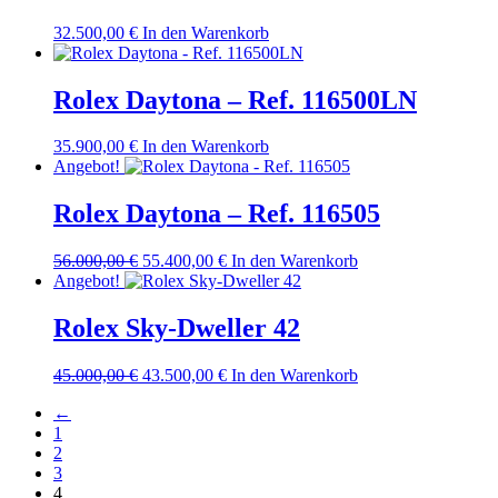
32.500,00
€
In den Warenkorb
Rolex Daytona – Ref. 116500LN
35.900,00
€
In den Warenkorb
Angebot!
Rolex Daytona – Ref. 116505
Ursprünglicher
Aktueller
56.000,00
€
55.400,00
€
In den Warenkorb
Preis
Preis
Angebot!
war:
ist:
56.000,00 €
55.400,00 €.
Rolex Sky-Dweller 42
Ursprünglicher
Aktueller
45.000,00
€
43.500,00
€
In den Warenkorb
Preis
Preis
←
war:
ist:
1
45.000,00 €
43.500,00 €.
2
3
4