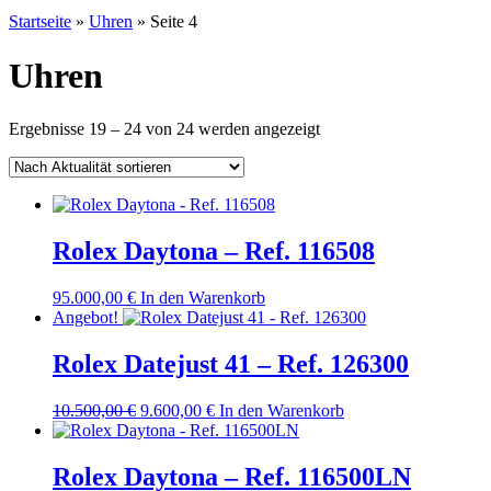
Startseite
»
Uhren
»
Seite 4
Uhren
Nach
Ergebnisse 19 – 24 von 24 werden angezeigt
Aktualität
sortiert
Rolex Daytona – Ref. 116508
95.000,00
€
In den Warenkorb
Angebot!
Rolex Datejust 41 – Ref. 126300
Ursprünglicher
Aktueller
10.500,00
€
9.600,00
€
In den Warenkorb
Preis
Preis
war:
ist:
10.500,00 €
9.600,00 €.
Rolex Daytona – Ref. 116500LN