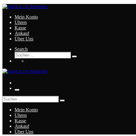
Zum
Inhalt
springen
Mein Konto
Uhren
Kasse
Ankauf
Über Uns
Search
Suche
Suchen
…
Menü
Suche
Suchen
…
Mein Konto
Uhren
Kasse
Ankauf
Über Uns